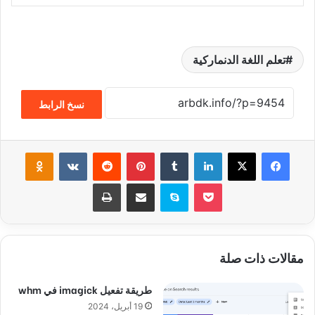
تعلم اللغة الدنماركية
نسخ الرابط
فيسبوك
‫X
لينكدإن
‏Tumblr
بينتيريست
‏Reddit
‏VKontakte
Odnoklassniki
‫Pocket
سكايب
مشاركة عبر البريد
طباعة
مقالات ذات صلة
طريقة تفعيل imagick في whm
19 أبريل، 2024