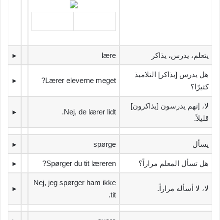
‫يتعلم، يدرس، يذاكر‬
lære
►
‫هل يدرس [يذاكر] التلاميذ
Lærer eleverne meget?
►
كثيرًا؟‬
‫لا، إنهم يدرسون [يذاكرون]
Nej, de lærer lidt.
►
قليلاً.‬
‫يسأل‬
spørge
►
‫هل تسأل المعلم مراراً؟‬
Spørger du tit læreren?
►
Nej, jeg spørger ham ikke
‫لا، لا أسأله مراراً.‬
►
tit.