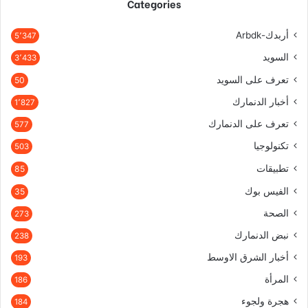
Categories
أربدك-Arbdk
5٬347
السويد
3٬433
تعرف على السويد
50
أخبار الدنمارك
1٬827
تعرف على الدنمارك
577
تكنولوجيا
503
تطبيقات
85
الفيس بوك
35
الصحة
273
نبض الدنمارك
238
أخبار الشرق الاوسط
193
المرأة
186
هجرة ولجوء
184