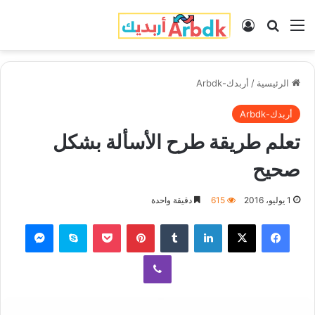
القائمة
بحث عن
تسجيل الدخول
الرئيسية
/
أربدك-Arbdk
أربدك-Arbdk
تعلم طريقة طرح الأسألة بشكل
صحيح
1 يوليو، 2016
615
دقيقة واحدة
فيسبوك
‫X
لينكدإن
‏Tumblr
بينتيريست
‫Pocket
سكايب
ماسنجر
ڤايبر