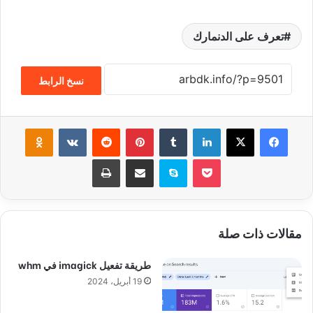
تعرف على الدنمارك
نسخ الرابط
فيسبوك
‫X
لينكدإن
‏Tumblr
بينتيريست
‏Reddit
‏VKontakte
Odnoklassniki
‫Pocket
سكايب
مشاركة عبر البريد
طباعة
مقالات ذات صلة
طريقة تفعيل imagick في whm
19 أبريل، 2024