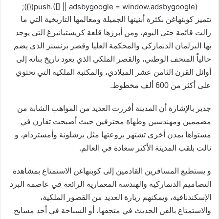
(adsbygoogle = window.adsbygoogle || []).push({});
تتميز كوبنهاغن بكثرة أبنيتها الجميلة ومعالمها التاريخية التي ما
زالت قائمة حتى اليوم، ومن أبرزها قلعة كريستيانبرغ التي يوجد
بها البرلمان الدنماركي والمحكمة العليا وقصر برنسنز الذي يضم
حالياً المتحف الوطني، والقصر الملكي الذي يعود تاريخ بنائه إلى
أوائل القرن الثامن عشر الميلادي، والمكتبة الملكية التي تحتوي
على أكثر من 600 ألف مخطوط.
جدير بالإشارة أن المدينة أفرزت العديد من المواهب الشابة من
مصممين ومهندسين وطهاة محترفين حيث أصبحت تقارن في
مستواها بمدن أخرى تشتهر بروعتها مثل برشلونة وأمستردام، و
نالت بلقب المدينة الأكثر سعادة في العالم.
و يستطيع المسافرين القادمين إلى كوبنهاغن الاستمتاع بمشاهدة
التصاميم الدنماركية والهندسة المعمارية الرائعة في عاصمة البرد
الإسكندنافية، ويمكنهم زيارة العديد من القصور الملكية،
والاستمتاع بالفن الحديث في متحفها، أو السباحة في أحد مسابح