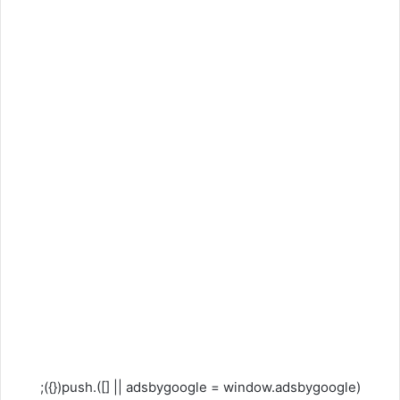
(adsbygoogle = window.adsbygoogle || []).push({});