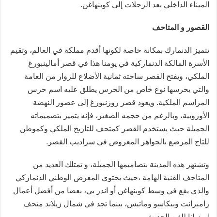
الميناء الداخلي بعد الرحلات إلى كوبنهاغن.
القصور و المتاحف
تتميز الدنمارك بمكانة خاصة لكونها أقدم مملكة في العالم، وتقيم
الأسرة المالكة الدنماركية في يومنا هذا في قصر أمالينبورغ
الملكي، ويفتح القصر ساحته ثمانية الأضلاع للزوار من العامة
والتي يحرسها نوع خاص من الحرس يطلق عليه اسم حرس
المراسم الملكية. ويعود قصر روزنبورغ إلى عصور النهضة
الأوروبية، وبالرغم من حجمه الصغير، فإنه يتميز بتصميماته
الجميلة حيث يستخدم القصر كمتحف للتاريخ الملكي وكموطن
للتاج المرصع بالجواهر المعروض في سراديب القصر.
وتشتهر هذه المدينة بتصاميمها الجميلة، و تمتلك العديد من
المتاحف الفنية الهامة ،حيث يحتوي المعرض الوطني الدنماركي
والذي يقع في وسط كوبنهاغن أو اندر بي، بعضا من أفضل أعمال
رامبرانت وبيكاسو وماتيس، بينما تجد في شمال زيلاند متحف
لويزيانا للفن الحديث.