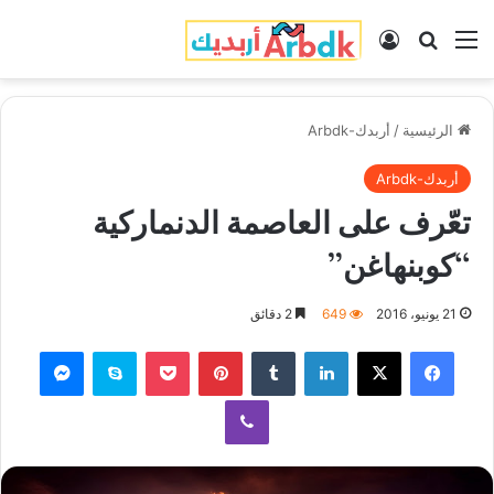
القائمة
بحث عن
تسجيل الدخول
الرئيسية
/
أربدك-Arbdk
أربدك-Arbdk
تعّرف على العاصمة الدنماركية
“كوبنهاغن”
21 يونيو، 2016
649
2 دقائق
فيسبوك
‫X
لينكدإن
‏Tumblr
بينتيريست
‫Pocket
سكايب
ماسنجر
ڤايبر