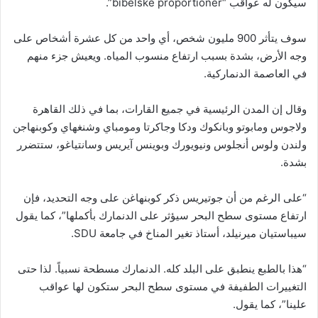
سيكون له عواقب “bibelske proportioner”.
سوف يتأثر 900 مليون شخص، أي واحد من كل عشرة أشخاص على
وجه الأرض، بشدة بسبب ارتفاع منسوب المياه. ويعيش جزء منهم
في العاصمة الدنماركية.
وقال إن المدن الرئيسية في جميع القارات، بما في ذلك القاهرة
ولاجوس ومابوتو وبانكوك ودكا وجاكرتا ومومباي وشنغهاي وكوبنهاجن
ولندن ولوس أنجلوس ونيويورك وبوينس آيريس وسانتياغو، ستتضرر
بشدة.
“على الرغم من أن جوتيريس ذكر كوبنهاغن على وجه التحديد، فإن
ارتفاع مستوى سطح البحر سيؤثر على الدنمارك بأكملها”، كما يقول
سيباستيان ميرنيلد، أستاذ تغير المناخ في جامعة SDU.
“هذا بالطبع ينطبق على البلد كله. الدنمارك مسطحة نسبياً. لذا حتى
التغييرات الطفيفة في مستوى سطح البحر ستكون لها عواقب
علينا”، كما يقول.