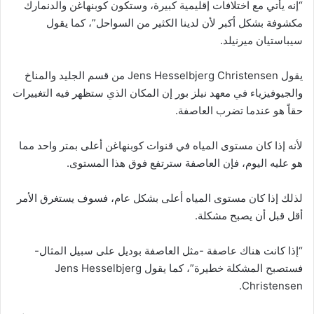
“إنه يأتي مع اختلافات إقليمية كبيرة، وستكون كوبنهاغن والدنمارك
مكشوفة بشكل أكبر لأن لدينا الكثير من السواحل”، كما يقول
سيباستيان ميرنيلد.
يقول Jens Hesselbjerg Christensen من قسم الجليد والمناخ
والجيوفيزياء في معهد نيلز بور إن المكان الذي ستظهر فيه التغييرات
حقاً هو عندما تضرب العاصفة.
لأنه إذا كان مستوى المياه في قنوات كوبنهاغن أعلى بمتر واحد مما
هو عليه اليوم، فإن العاصفة سترتفع فوق هذا المستوى.
لذلك إذا كان مستوى المياه أعلى بشكل عام، فسوف يستغرق الأمر
أقل قبل أن يصبح مشكلة.
“إذا كانت هناك عاصفة -مثل العاصفة بوديل على سبيل المثال-
فستصبح المشكلة خطيرة”، كما يقول Jens Hesselbjerg
Christensen.