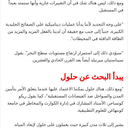
ومع ذلك، ليس هناك شك في أن التغييرات جارية وأنها ستمتد بعيداً
في المستقبل.
“على وجه التحديد لأننا بدأنا عمليات ديناميكية على الصفائح الجليدية
الكبيرة، جنباً إلى جنب مع حقيقة أن لدينا بالفعل المزيد والمزيد من
الطاقة الدافئة في المحيطات”.
“سيؤدي ذلك إلى استمرار ارتفاع مستويات سطح البحر”. يقول
سيباستيان ميرنيلد أيضاً بعد القرن الحادي والعشرين.
يبدأ البحث عن حلول
“ومع ذلك، هناك حلول يمكننا الاعتماد عليها عندما يتعلق الأمر بتأمين
المدن والسواحل ضد الفيضانات المستقبلية”، كما يقول ريكو
كونساجر، الأستاذ المشارك في إدارة الكوارث والمخاطر في جامعة
كوبنهاغن للعلوم التطبيقية.
يشير إلى ثلاث مدن كبيرة حيث يعملون على حلول لإبعاد المياه.