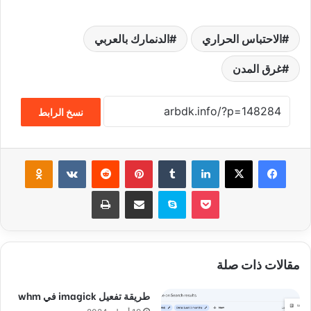
الاحتباس الحراري
الدنمارك بالعربي
غرق المدن
نسخ الرابط
فيسبوك
‫X
لينكدإن
‏Tumblr
بينتيريست
‏Reddit
‏VKontakte
Odnoklassniki
‫Pocket
سكايب
مشاركة عبر البريد
طباعة
مقالات ذات صلة
طريقة تفعيل imagick في whm