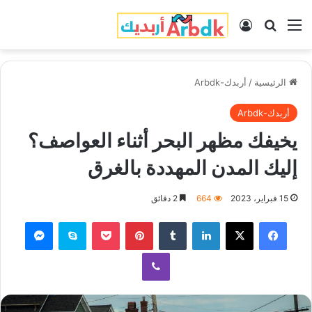
القائمة
بحث عن
تسجيل الدخول
الرئيسية
/
أربدك-Arbdk
أربدك-Arbdk
يخيفك مظهر البحر أثناء العواصف؟
إليك المدن المهددة بالغرق
15 فبراير، 2023
664
2 دقائق
فيسبوك
‫X
لينكدإن
‏Tumblr
بينتيريست
‫Pocket
سكايب
ماسنجر
ڤايبر