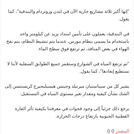
“إنها أكبر ثلاثة مشاريع جارية الآن في لندن وروتردام والبندقية”، كما
يقول.
في البندقية، يعملون على تأمين امتداد يزيد عن كيلومتر واحد
باستخدام ما يسمى بنظام مورس. عندما يتم تنشيط النظام، يتم نفخ
الهواء في بعض المنافذ، ثم ترتفع فوق سطح الماء.
“ثم ترتفع المياه في الشوارع وستغمر جميع الطوابق السفلية لأننا لا
نستطيع إبعادها”، كما يقول.
يشير كل من سيباستيان ميرنيلد وجينس هيسيلبجيرج كريستنسن إلى
الشك بشأن كيفية ومقدار تغير مستوى المياه في المستقبل.
يرجع ذلك جزئياً إلى وجود فجوات في معرفتنا بكيفية تأثر القارة
القطبية الجنوبية بارتفاع درجات الحرارة.
المصدر
(
) (
)