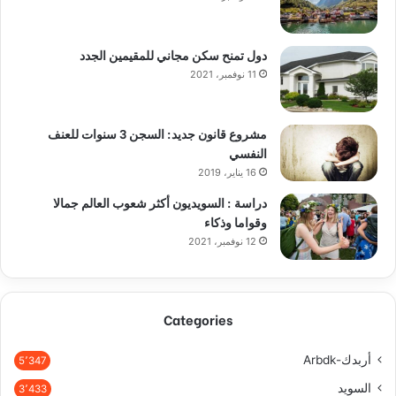
دول تمنح سكن مجاني للمقيمين الجدد
11 نوفمبر، 2021
مشروع قانون جديد: السجن 3 سنوات للعنف
النفسي
16 يناير، 2019
دراسة : السويديون أكثر شعوب العالم جمالا
وقواما وذكاء
12 نوفمبر، 2021
Categories
أربدك-Arbdk
5٬347
السويد
3٬433