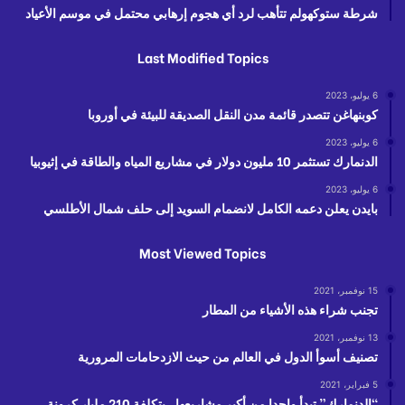
شرطة ستوكهولم تتأهب لرد أي هجوم إرهابي محتمل في موسم الأعياد
Last Modified Topics
6 يوليو، 2023
كوبنهاغن تتصدر قائمة مدن النقل الصديقة للبيئة في أوروبا
6 يوليو، 2023
الدنمارك تستثمر 10 مليون دولار في مشاريع المياه والطاقة في إثيوبيا
6 يوليو، 2023
بايدن يعلن دعمه الكامل لانضمام السويد إلى حلف شمال الأطلسي
Most Viewed Topics
15 نوفمبر، 2021
تجنب شراء هذه الأشياء من المطار
13 نوفمبر، 2021
تصنيف أسوأ الدول في العالم من حيث الازدحامات المرورية
5 فبراير، 2021
“الدنمارك” تبدأ واحدا من أكبر مشاريعها.. بتكلفة 210 مليار كرونة