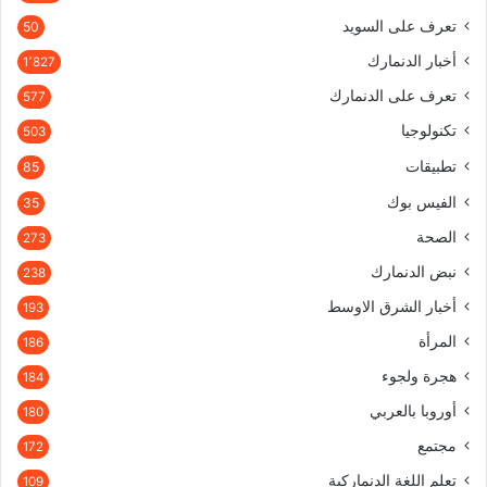
تعرف على السويد
50
أخبار الدنمارك
1٬827
تعرف على الدنمارك
577
تكنولوجيا
503
تطبيقات
85
الفيس بوك
35
الصحة
273
نبض الدنمارك
238
أخبار الشرق الاوسط
193
المرأة
186
هجرة ولجوء
184
أوروبا بالعربي
180
مجتمع
172
تعلم اللغة الدنماركية
109