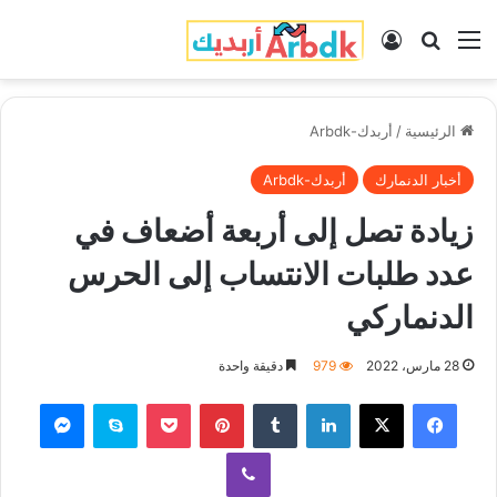
القائمة
بحث عن
تسجيل الدخول
الرئيسية
/
أربدك-Arbdk
أخبار الدنمارك
أربدك-Arbdk
زيادة تصل إلى أربعة أضعاف في
عدد طلبات الانتساب إلى الحرس
الدنماركي
28 مارس، 2022
979
دقيقة واحدة
فيسبوك
‫X
لينكدإن
‏Tumblr
بينتيريست
‫Pocket
سكايب
ماسنجر
ڤايبر