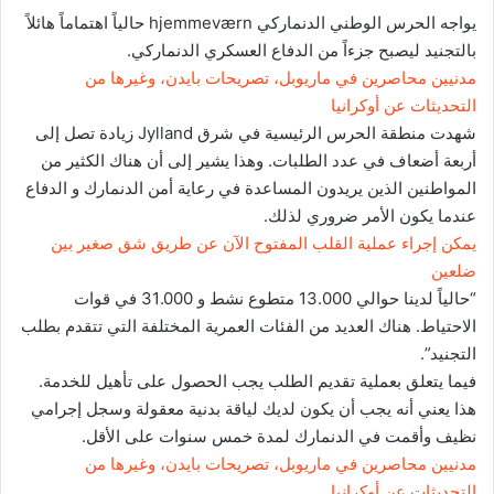
يواجه الحرس الوطني الدنماركي hjemmeværn حالياً اهتماماً هائلاً
بالتجنيد ليصبح جزءاً من الدفاع العسكري الدنماركي.
مدنيين محاصرين في ماريوبل، تصريحات بايدن، وغيرها من
التحديثات عن أوكرانيا
شهدت منطقة الحرس الرئيسية في شرق Jylland زيادة تصل إلى
أربعة أضعاف في عدد الطلبات. وهذا يشير إلى أن هناك الكثير من
المواطنين الذين يريدون المساعدة في رعاية أمن الدنمارك و الدفاع
عندما يكون الأمر ضروري لذلك.
يمكن إجراء عملية القلب المفتوح الآن عن طريق شق صغير بين
ضلعين
“حالياً لدينا حوالي 13.000 متطوع نشط و 31.000 في قوات
الاحتياط. هناك العديد من الفئات العمرية المختلفة التي تتقدم بطلب
التجنيد”.
فيما يتعلق بعملية تقديم الطلب يجب الحصول على تأهيل للخدمة.
هذا يعني أنه يجب أن يكون لديك لياقة بدنية معقولة وسجل إجرامي
نظيف وأقمت في الدنمارك لمدة خمس سنوات على الأقل.
مدنيين محاصرين في ماريوبل، تصريحات بايدن، وغيرها من
التحديثات عن أوكرانيا