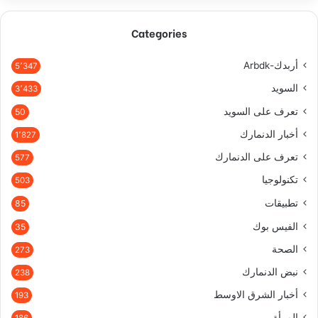
Categories
أربدك-Arbdk
5٬347
السويد
3٬433
تعرف على السويد
50
أخبار الدنمارك
1٬827
تعرف على الدنمارك
577
تكنولوجيا
503
تطبيقات
85
الفيس بوك
35
الصحة
273
نبض الدنمارك
238
أخبار الشرق الاوسط
193
المرأة