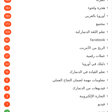
186
هجرة ولجوء
184
أوروبا بالعربي
180
مجتمع
172
تعلم اللغة الدنماركية
109
facebook
82
الربح من الأنترنت
71
عملات رقمية
27
دليلك في أوروبا
24
تعلم القيادة في الدنمارك
15
معلومات مهمة لضمان النجاح العملي
6
فيديوهات من الدنمارك
3
التجارة الإلكترونية
3
فيديو
1