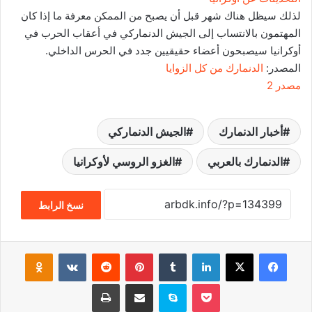
لذلك سيظل هناك شهر قبل أن يصبح من الممكن معرفة ما إذا كان
المهتمون بالانتساب إلى الجيش الدنماركي في أعقاب الحرب في
أوكرانيا سيصبحون أعضاء حقيقيين جدد في الحرس الداخلي.
المصدر:
الدنمارك من كل الزوايا
مصدر 2
أخبار الدنمارك
الجيش الدنماركي
الدنمارك بالعربي
الغزو الروسي لأوكرانيا
نسخ الرابط
فيسبوك
‫X
لينكدإن
‏Tumblr
بينتيريست
‏Reddit
‏VKontakte
Odnoklassniki
‫Pocket
سكايب
مشاركة عبر البريد
طباعة