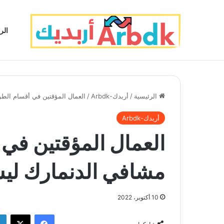
الر
الرئيسية
/
أربدك-Arbdk
/
العمال المؤقتين في أقسام الط
أربدك-Arbdk
العمال المؤقتين في
مشافي الدنمارك ليس
10 أكتوبر، 2022
فيسبوك
‫X