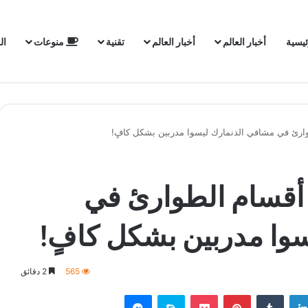
ئيسية
أخبار العالم
أخبار العالم
تقنية
منوعات
ال
وارئ في مشافي الدنمارك ليسوا مدربين بشكل كافٍ!
 أقسام الطوارئ في
وا مدربين بشكل كافٍ!
565
2 دقائق
لينكدإن
‏Tumblr
بينتيريست
‫Pocket
سكايب
ماسنجر