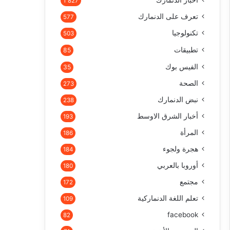
أخبار الدنمارك
1٬827
تعرف على الدنمارك
577
تكنولوجيا
503
تطبيقات
85
الفيس بوك
35
الصحة
273
نبض الدنمارك
238
أخبار الشرق الاوسط
193
المرأة
186
هجرة ولجوء
184
أوروبا بالعربي
180
مجتمع
172
تعلم اللغة الدنماركية
109
facebook
82