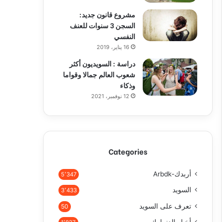
مشروع قانون جديد:
السجن 3 سنوات للعنف
النفسي
16 يناير، 2019
دراسة : السويديون أكثر
شعوب العالم جمالا وقواما
وذكاء
12 نوفمبر، 2021
Categories
أربدك-Arbdk
5٬347
السويد
3٬433
تعرف على السويد
50