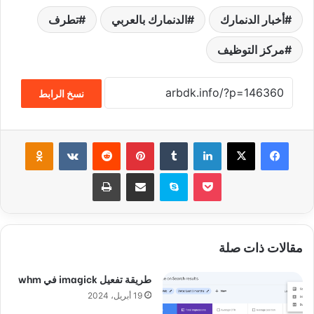
أخبار الدنمارك
الدنمارك بالعربي
تطرف
مركز التوظيف
نسخ الرابط
فيسبوك
‫X
لينكدإن
‏Tumblr
بينتيريست
‏Reddit
‏VKontakte
Odnoklassniki
‫Pocket
سكايب
مشاركة عبر البريد
طباعة
مقالات ذات صلة
طريقة تفعيل imagick في whm
19 أبريل، 2024