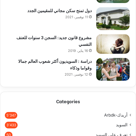
دول تمنح سكن مجاني للمقيمين الجدد
11 نوفمبر، 2021
مشروع قانون جديد: السجن 3 سنوات للعنف
النفسي
16 يناير، 2019
دراسة : السويديون أكثر شعوب العالم جمالا
وقواما وذكاء
12 نوفمبر، 2021
Categories
أربدك-Arbdk
5٬347
السويد
3٬433
تعرف على السويد
50