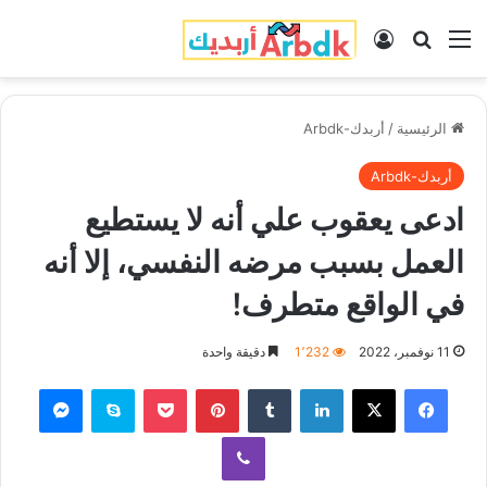
القائمة
بحث عن
تسجيل الدخول
الرئيسية
/
أربدك-Arbdk
أربدك-Arbdk
ادعى يعقوب علي أنه لا يستطيع
العمل بسبب مرضه النفسي، إلا أنه
في الواقع متطرف!
11 نوفمبر، 2022
1٬232
دقيقة واحدة
فيسبوك
‫X
لينكدإن
‏Tumblr
بينتيريست
‫Pocket
سكايب
ماسنجر
ڤايبر