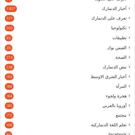
أخبار الدنمارك
1٬827
تعرف على الدنمارك
577
تكنولوجيا
503
تطبيقات
85
الفيس بوك
35
الصحة
273
نبض الدنمارك
238
أخبار الشرق الاوسط
193
المرأة
186
هجرة ولجوء
184
أوروبا بالعربي
180
مجتمع
172
تعلم اللغة الدنماركية
109
facebook
82