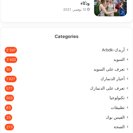
وذكاء
12 نوفمبر، 2021
Categories
أربدك-Arbdk
5٬347
السويد
3٬433
تعرف على السويد
50
أخبار الدنمارك
1٬827
تعرف على الدنمارك
577
تكنولوجيا
503
تطبيقات
85
الفيس بوك
35
الصحة
273