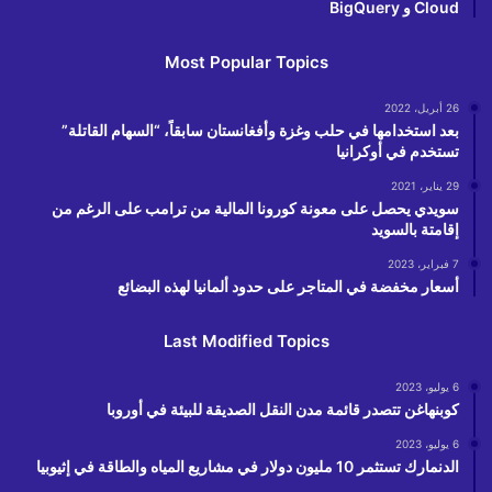
Cloud و BigQuery
Most Popular Topics
26 أبريل، 2022
بعد استخدامها في حلب وغزة وأفغانستان سابقاً، “السهام القاتلة”
تستخدم في أوكرانيا
29 يناير، 2021
سويدي يحصل على معونة كورونا المالية من ترامب على الرغم من
إقامتة بالسويد
7 فبراير، 2023
أسعار مخفضة في المتاجر على حدود ألمانيا لهذه البضائع
Last Modified Topics
6 يوليو، 2023
كوبنهاغن تتصدر قائمة مدن النقل الصديقة للبيئة في أوروبا
6 يوليو، 2023
الدنمارك تستثمر 10 مليون دولار في مشاريع المياه والطاقة في إثيوبيا