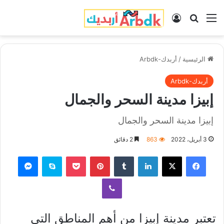
القائمة
بحث عن
تسجيل الدخول
الرئيسية
/
أربدك-Arbdk
أربدك-Arbdk
إبيزا مدينة السحر والجمال
إبيزا مدينة السحر والجمال
3 أبريل، 2022
863
2 دقائق
فيسبوك
‫X
لينكدإن
‏Tumblr
بينتيريست
‫Pocket
سكايب
ماسنجر
ڤايبر
تعتبر مدينة إبيزا من أهم المناطق التي