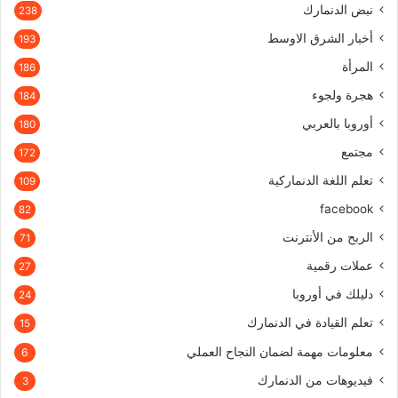
نبض الدنمارك
238
أخبار الشرق الاوسط
193
المرأة
186
هجرة ولجوء
184
أوروبا بالعربي
180
مجتمع
172
تعلم اللغة الدنماركية
109
facebook
82
الربح من الأنترنت
71
عملات رقمية
27
دليلك في أوروبا
24
تعلم القيادة في الدنمارك
15
معلومات مهمة لضمان النجاح العملي
6
فيديوهات من الدنمارك
3