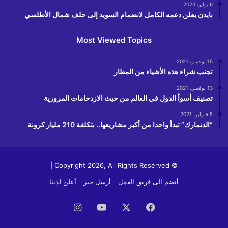
6 يوليو، 2023
بايدن يعلن دعمه الكامل لانضمام السويد إلى حلف شمال الأطلسي
Most Viewed Topics
15 نوفمبر، 2021
تجنب شراء هذه الأشياء من المطار
13 نوفمبر، 2021
تصنيف أسوأ الدول في العالم من حيث الازدحامات المرورية
5 فبراير، 2021
“الدنمارك” تبدأ واحدا من أكبر مشاريعها.. بتكلفة 210 مليار كرونة
© Copyright 2026, All Rights Reserved |
أنضم الى فريق العمل
أرسل خبر
أعلن لدينا
فيسبوك
‫X
‫YouTube
انستقرام