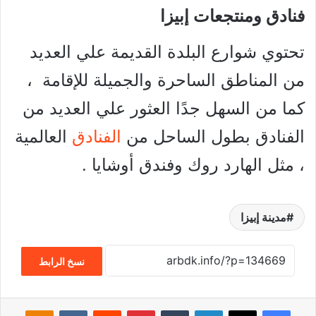
فنادق ومنتجعات إبيزا
تحتوي شوارع البلدة القديمة علي العديد
من المناطق الساحرة والجميلة للإقامة ،
كما من السهل جدًا العثور علي العديد من
الفنادق بطول الساحل من
الفنادق
العالمية
، مثل الهارد روك وفندق أوشايا .
مدينة إبيزا
نسخ الرابط
فيسبوك
‫X
لينكدإن
‏Tumblr
بينتيريست
‏Reddit
‏VKontakte
Odnoklassniki