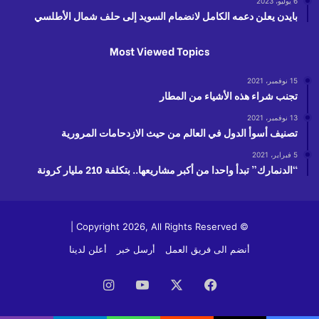
6 يوليو، 2023
بايدن يعلن دعمه الكامل لانضمام السويد إلى حلف شمال الأطلسي
Most Viewed Topics
15 نوفمبر، 2021
تجنب شراء هذه الأشياء من المطار
13 نوفمبر، 2021
تصنيف أسوأ الدول في العالم من حيث الازدحامات المرورية
5 فبراير، 2021
“الدنمارك” تبدأ واحدا من أكبر مشاريعها.. بتكلفة 210 مليار كرونة
© Copyright 2026, All Rights Reserved |
أنضم الى فريق العمل
أرسل خبر
أعلن لدينا
فيسبوك
‫X
‫YouTube
انستقرام