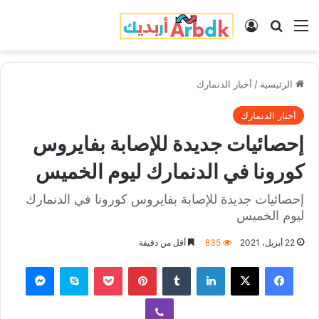
القائمة
بحث عن
تسجيل الدخول
الرئيسية
/
أخبار الدنمارك
أخبار الدنمارك
إحصائيات جديدة للإصابة بفايروس
كورونا في الدنمارك ليوم الخميس
إحصائيات جديدة للإصابة بفايروس كورونا في الدنمارك
ليوم الخميس
22 أبريل، 2021
835
أقل من دقيقة
فيسبوك
‫X
لينكدإن
‏Tumblr
بينتيريست
‫Pocket
سكايب
ماسنجر
ڤايبر