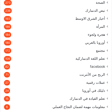
الصحة
273
نبض الدنمارك
238
أخبار الشرق الاوسط
193
المرأة
186
هجرة ولجوء
184
أوروبا بالعربي
180
مجتمع
172
تعلم اللغة الدنماركية
109
facebook
82
الربح من الأنترنت
71
عملات رقمية
27
دليلك في أوروبا
24
تعلم القيادة في الدنمارك
15
معلومات مهمة لضمان النجاح العملي
6