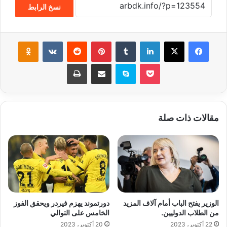
نسخ الرابط
فيسبوك
‫X
لينكدإن
‏Tumblr
بينتيريست
‏Reddit
‏VKontakte
Odnoklassniki
‫Pocket
سكايب
مشاركة عبر البريد
طباعة
مقالات ذات صلة
الوزير يفتح الباب أمام آلاف المزيد
دورتموند يهزم فيردر ويحقق الفوز
من الطلاب الدوليين.
الخامس على التوالي
22 أكتوبر، 2023
20 أكتوبر، 2023