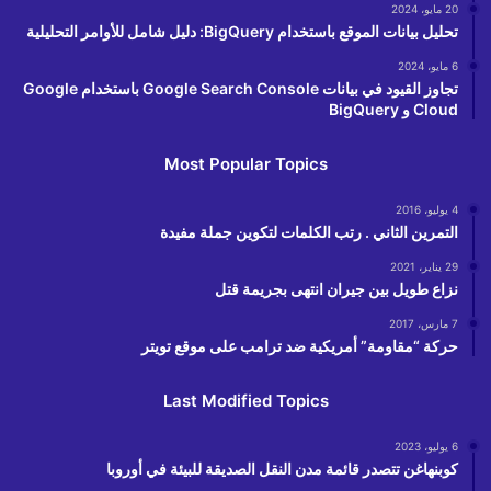
20 مايو، 2024
تحليل بيانات الموقع باستخدام BigQuery: دليل شامل للأوامر التحليلية
6 مايو، 2024
تجاوز القيود في بيانات Google Search Console باستخدام Google
Cloud و BigQuery
Most Popular Topics
4 يوليو، 2016
التمرين الثاني . رتب الكلمات لتكوين جملة مفيدة
29 يناير، 2021
نزاع طويل بين جيران انتهى بجريمة قتل
7 مارس، 2017
حركة “مقاومة” أمريكية ضد ترامب على موقع تويتر
Last Modified Topics
6 يوليو، 2023
كوبنهاغن تتصدر قائمة مدن النقل الصديقة للبيئة في أوروبا