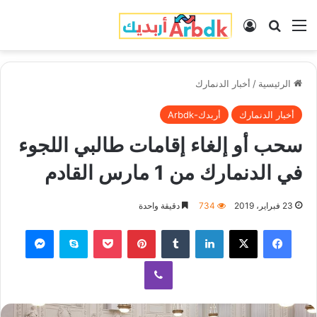
القائمة
بحث عن
تسجيل الدخول
الرئيسية
/
أخبار الدنمارك
أخبار الدنمارك
أربدك-Arbdk
سحب أو إلغاء إقامات طالبي اللجوء
في الدنمارك من 1 مارس القادم
23 فبراير، 2019
734
دقيقة واحدة
فيسبوك
‫X
لينكدإن
‏Tumblr
بينتيريست
‫Pocket
سكايب
ماسنجر
ڤايبر