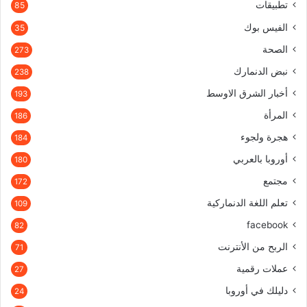
تطبيقات
85
الفيس بوك
35
الصحة
273
نبض الدنمارك
238
أخبار الشرق الاوسط
193
المرأة
186
هجرة ولجوء
184
أوروبا بالعربي
180
مجتمع
172
تعلم اللغة الدنماركية
109
facebook
82
الربح من الأنترنت
71
عملات رقمية
27
دليلك في أوروبا
24