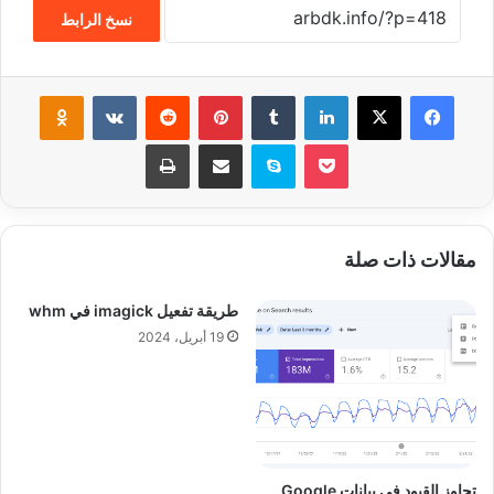
نسخ الرابط
فيسبوك
‫X
لينكدإن
‏Tumblr
بينتيريست
‏Reddit
‏VKontakte
Odnoklassniki
‫Pocket
سكايب
مشاركة عبر البريد
طباعة
مقالات ذات صلة
طريقة تفعيل imagick في whm
19 أبريل، 2024
تجاوز القيود في بيانات Google