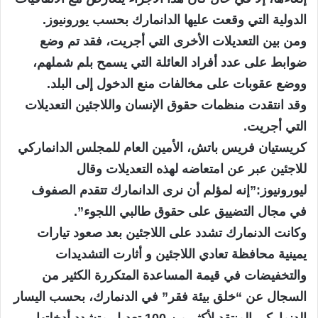
الدولية التي وقعت عليها الدانمارك بحسب يورونيوز.
ومن بين التعديلات الأخرى التي أجريت، فقد تم وضع
ضوابط على عدد أفراد العائلة التي يسمح بلم شملهم،
ووضع عقوبات على مخالفات منع الدخول إلى البلد.
وقد انتقدت منظمات حقوق الإنسان واللاجئين التعديلات
التي أجريت.
كريستيان فريس باتش، الأمين العام للمجلس الدانماركي
للاجئين عبر عن امتعاضه لهذه التعديلات وقال
ليورونيوز:”إنه لمؤلم أن نرى الدانمارك تتقدم الصفوف
في مجال التضييق على حقوق طالبي اللجوء”.
وكانت الدنمارك تشدد على اللاجئين بعد صعود تيارات
يمينية محافظة تعادي اللاجئين و أثارت التشديدات
والتخفيضات في قيمة المساعدة المتكررة الكثير من
السجال عن “خلق بيئة فقر” في الدنمارك، بحسب اليسار
الدنماركي المنتقد لأكثر من 100 تعديل متشدد أدخلتها