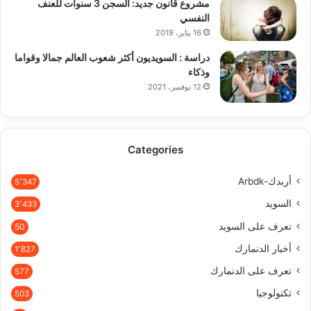
مشروع قانون جديد: السجن 3 سنوات للعنف
النفسي
16 يناير، 2019
دراسة : السويديون أكثر شعوب العالم جمالا وقواما
وذكاء
12 نوفمبر، 2021
Categories
أربدك-Arbdk
5٬347
السويد
3٬433
تعرف على السويد
50
أخبار الدنمارك
1٬827
تعرف على الدنمارك
577
تكنولوجيا
503