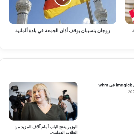
ي
ت
س
ب
زوجان يتسببان بوقف أذان الجمعة في بلدة ألمانية
ب
ا
ن
ب
و
ق
ف
أ
ذ
wh
ا
ن
ا
ل
ج
م
ع
الوزير يفتح الباب أمام آلاف المزيد من
ة
الطلاب الدوليين.