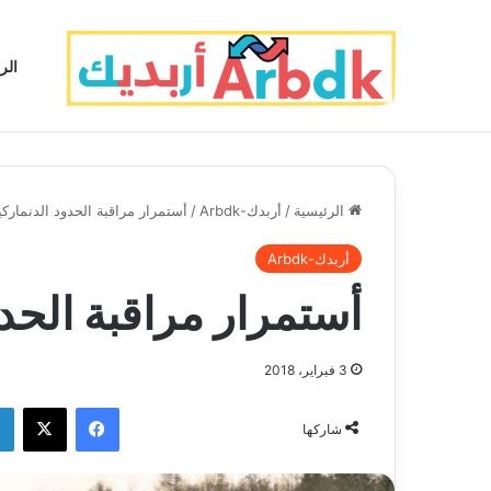
الر
الرئيسية
/
أربدك-Arbdk
/
أستمرار مراقبة الحدود الدنماركي
أربدك-Arbdk
أستمرار مراقبة الحدو
3 فبراير، 2018
فيسبوك
‫X
شاركها