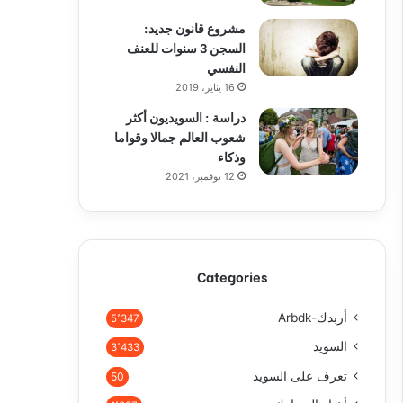
مشروع قانون جديد:
السجن 3 سنوات للعنف
النفسي
16 يناير، 2019
دراسة : السويديون أكثر
شعوب العالم جمالا وقواما
وذكاء
12 نوفمبر، 2021
Categories
أربدك-Arbdk
5٬347
السويد
3٬433
تعرف على السويد
50