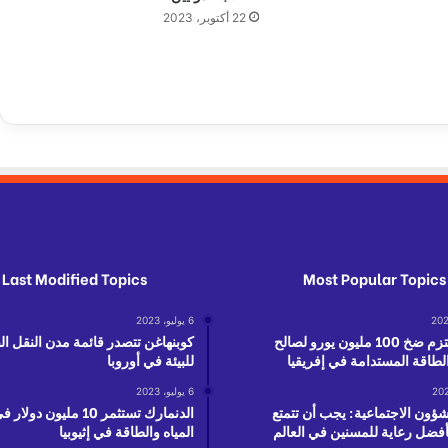
ف
22 أكتوبر، 2023
ي
ب
ل
د
ة
أ
ل
م
ا
ن
ي
ة
Last Modified Topics
Most Popular Topics
6 يوليو، 2023
ألمانيا تعتزم ضخ 100 مليون يورو لصالح
كوبنهاغن تتصدر قائمة مدن النقل ا
طاقة المستدامة في إفريقيا
للبيئة في أوروبا
6 يوليو، 2023
شؤون الاجتماعية: يجب أن تتمتع
الدنمارك تستثمر 10 مليون 
أفضل رعاية للمسنين في العالم
المياه والطاقة في إثيوبيا