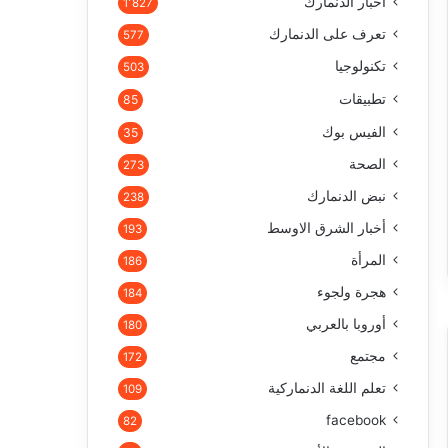
أخبار الدنمارك
1٬827
تعرف على الدنمارك
577
تكنولوجيا
503
تطبيقات
85
الفيس بوك
35
الصحة
273
نبض الدنمارك
238
أخبار الشرق الاوسط
193
المرأة
186
هجرة ولجوء
184
أوروبا بالعربي
180
مجتمع
172
تعلم اللغة الدنماركية
109
facebook
82