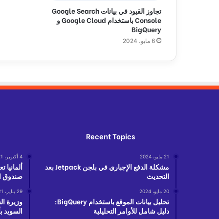
ت
تجاوز القيود في بيانات Google Search
ي
Console باستخدام Google Cloud و
ت
BigQuery
ؤ
6 مايو، 2024
ث
ر
ع
ل
ى
ا
ل
إ
ق
Recent Topics
ا
م
21 مايو، 2024
4 أكتوبر، 2021
ة
مشكلة الدفع الإجباري في بلجن Jetpack بعد
ا
التحديث
صندوق ال
ل
د
20 مايو، 2024
29 يناير، 2021
ا
تحليل بيانات الموقع باستخدام BigQuery:
وزيرة ال
دليل شامل للأوامر التحليلية
السويد ب
ئ