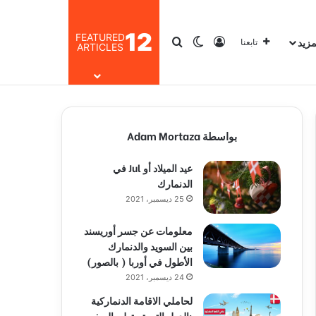
12
FEATURED
مزيد
تسجيل الدخول
بحث عن
الوضع المظلم
تابعنا
ARTICLES
بواسطة Adam Mortaza
عيد الميلاد أو Jul في
الدنمارك
25 ديسمبر، 2021
معلومات عن جسر أوريسند
بين السويد والدنمارك
الأطول في أوربا ( بالصور)
24 ديسمبر، 2021
لحاملي الاقامة الدنماركية
:الدول التي تستطيع السفر