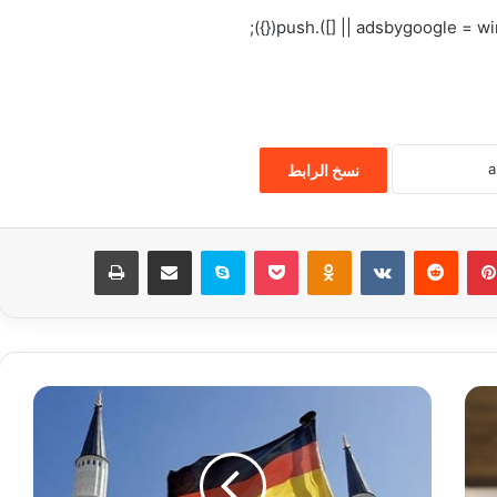
نسخ الرابط
بينتيريست
‏Reddit
‏VKontakte
Odnoklassniki
‫Pocket
سكايب
مشاركة عبر البريد
طباعة
ز
و
ج
ا
ن