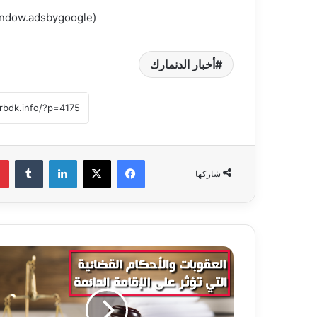
(adsbygoogle = window.adsbygoogle || []).push({});
أخبار الدنمارك
فيسبوك
‫X
لينكدإن
‏Tumblr
شاركها
ا
ل
ع
ق
و