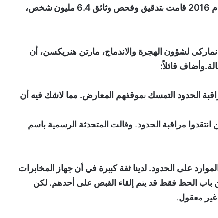
ومنذ أن أقرت الدنمارك مراقبة حدودها في العام 2016 قامت بتدقيق وفحص وثائق 6.4 مليون شخص،
اركي لشؤون الهجرة والاندماج، مارتن هنريكسن، أن
لة.وأضاف قائلاً:
قبة الحدود التمسك بموقفهم المعارض. مما لاشك فيه أن
Alternati من جملة ممن انتقدوا مراقبة الحدود. وقالت المتحدثة الرسمية باسم
موارد على الحدود. لدينا ثقة كبيرة في أن جهاز المخابرات
ومن باب الحظ فقط قد يتم إلقاء القبض على أحدهم. لكن
غير معقول.