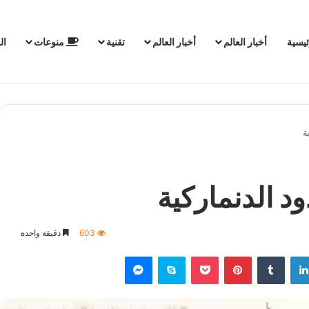
ئيسية
أخبار العالم
أخبار العالم
تقنية
منوعات
ال
ة
د الدنماركية
603
دقيقة واحدة
لينكدإن
‏Tumblr
بينتيريست
‫Pocket
سكايب
ماسنجر